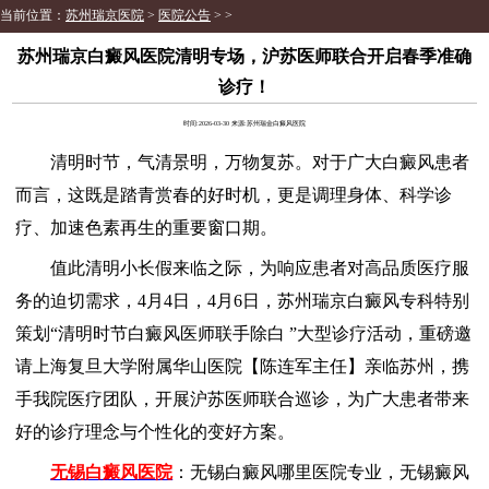
当前位置：
苏州瑞京医院
>
医院公告
> >
苏州瑞京白癜风医院清明专场，沪苏医师联合开启春季准确
诊疗！
时间:2026-03-30 来源:苏州瑞金白癜风医院
清明时节，气清景明，万物复苏。对于广大白癜风患者
而言，这既是踏青赏春的好时机，更是调理身体、科学诊
疗、加速色素再生的重要窗口期。
值此清明小长假来临之际，为响应患者对高品质医疗服
务的迫切需求，4月4日，4月6日，苏州瑞京白癜风专科特别
策划“清明时节白癜风医师联手除白 ”大型诊疗活动，重磅邀
请上海复旦大学附属华山医院【陈连军主任】亲临苏州，携
手我院医疗团队，开展沪苏医师联合巡诊，为广大患者带来
好的诊疗理念与个性化的变好方案。
无锡白癜风医院
：无锡白癜风哪里医院专业，无锡癜风