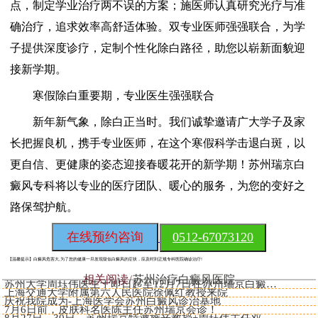
点，制定学业治疗两不误的方案；施医师认真研究光疗与准
确治疗，追求效率高舒适体验。双专业医师强强联合，为学
子提供深度诊疗，定制个性化除白路径，助您以崭新面貌迎
接新学期。
寒假除白重要期，专业医生强强联合
新年新气象，除白正当时。我们诚挚邀请广大学子及家
长把握良机，携手专业医师，在这个寒假科学击退白斑，以
更自信、更健康的姿态迎接春暖花开的新学期！苏州瑞京白
癜风专科将以专业的医疗团队、暖心的服务，为您的变好之
路保驾护航。
在线预约咨询
0512-67073120
【温馨提示】
白癜风危害大,为了您的健康一旦发现疑似白癜风的症状，应及时到正规专科医院确诊治疗!
相关阅读
苏州治疗白癜风医院
苏州大学周珏伟医生于即日起至12月7日在苏州瑞京白癜风医院开
上海交通大学附属第六人民医院徐佩红教授来院
庆祝我院成为-上海医学会苏州白癜风诊治基地
7月6日前，皮肤科名医陈主任苏州瑞京会诊！