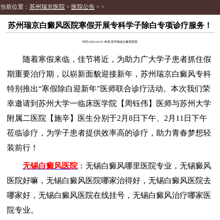
当前位置：
苏州瑞京医院
>
医院公告
> >
苏州瑞京白癜风医院寒假开展专科学子除白专项诊疗服务！
时间:2026-02-02 来源:苏州瑞金白癜风医院
随着寒假来临，佳节将近，为助力广大学子患者抓住假
期重要治疗期，以崭新面貌迎接新年，苏州瑞京白癜风专科
特别推出“寒假除白迎新年”医师联合诊疗活动。本次我们荣
幸邀请到苏州大学一临床医学院【周钰伟】医师与苏州大学
附属二医院【施辛】医生分别于2月8日下午、2月11日下午
莅临诊疗，为学子患者提供效率高的诊疗，助力青春梦想轻
装前行！
无锡白癜风医院
：无锡白癜风哪里医院专业，无锡癜风
医院好嘛，无锡白癜风医院哪家治得好，无锡白癜风医院去
哪家好，无锡白癜风医院在线挂号，无锡白癜风治疗哪家医
院专业。