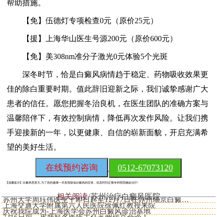
帮助措施。
【免】伍德灯专项检查0元（原价25元）
【援】上海华山医生号源200元（原价600元）
【免】美308nm准分子激光0元体验5个光斑
深冬时节，恰是白癜风病情趋于稳定、药物吸收效果更
佳的除白重要时期。值此辞旧迎新之际，我们诚挚感谢广大
患者的信任。愿您把握冬治良机，在医生团队的准确方案与
温馨陪伴下，有效控制病情，降低再次发作风险。让我们携
手迎接新的一年，以更健康、自信的崭新面貌，开启充满希
望的美好生活。
在线预约咨询
0512-67073120
【温馨提示】
白癜风危害大,为了您的健康一旦发现疑似白癜风的症状，应及时到正规专科医院确诊治疗!
相关阅读
苏州治疗白癜风医院
苏州大学周珏伟医生于即日起至12月7日在苏州瑞京白癜风医院开
上海交通大学附属第六人民医院徐佩红教授来院
庆祝我院成为-上海医学会苏州白癜风诊治基地