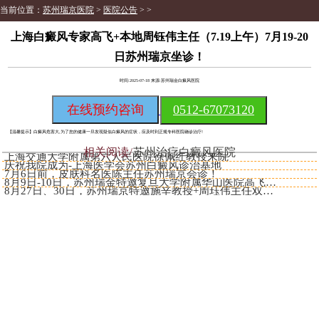
当前位置：
苏州瑞京医院
>
医院公告
> >
上海白癜风专家高飞+本地周钰伟主任（7.19上午）7月19-20
日苏州瑞京坐诊！
时间:2025-07-18 来源:苏州瑞金白癜风医院
在线预约咨询
0512-67073120
【温馨提示】
白癜风危害大,为了您的健康一旦发现疑似白癜风的症状，应及时到正规专科医院确诊治疗!
相关阅读
苏州治疗白癜风医院
上海交通大学附属第六人民医院徐佩红教授来院
庆祝我院成为-上海医学会苏州白癜风诊治基地
7月6日前，皮肤科名医陈主任苏州瑞京会诊！
​​8月9日-10日，苏州瑞金特邀复旦大学附属华山医院高飞主任
​​8月27日、30日，苏州瑞京特邀施辛教授+周珏伟主任双专家诊