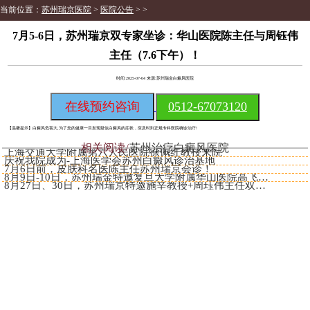
当前位置：
苏州瑞京医院
>
医院公告
> >
​​7月5-6日，苏州瑞京双专家坐诊：华山医院陈主任与周钰伟
主任（7.6下午）！​
时间:2025-07-04 来源:苏州瑞金白癜风医院
在线预约咨询
0512-67073120
【温馨提示】
白癜风危害大,为了您的健康一旦发现疑似白癜风的症状，应及时到正规专科医院确诊治疗!
相关阅读
苏州治疗白癜风医院
上海交通大学附属第六人民医院徐佩红教授来院
庆祝我院成为-上海医学会苏州白癜风诊治基地
7月6日前，皮肤科名医陈主任苏州瑞京会诊！
​​8月9日-10日，苏州瑞金特邀复旦大学附属华山医院高飞主任
​​8月27日、30日，苏州瑞京特邀施辛教授+周珏伟主任双专家诊