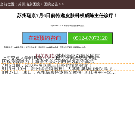
当前位置：
苏州瑞京医院
>
医院公告
> >
苏州瑞京7月6日前特邀皮肤科权威陈主任诊疗！​
时间:2025-06-28 来源:苏州瑞金白癜风医院
在线预约咨询
0512-67073120
【温馨提示】
白癜风危害大,为了您的健康一旦发现疑似白癜风的症状，应及时到正规专科医院确诊治疗!
相关阅读
苏州治疗白癜风医院
上海交通大学附属第六人民医院徐佩红教授来院
庆祝我院成为-上海医学会苏州白癜风诊治基地
7月6日前，皮肤科名医陈主任苏州瑞京会诊！
​​8月9日-10日，苏州瑞金特邀复旦大学附属华山医院高飞主任
​​8月27日、30日，苏州瑞京特邀施辛教授+周珏伟主任双专家诊