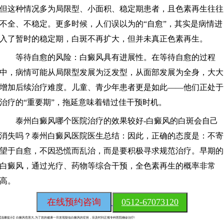
但这种情况多为局限型、小面积、稳定期患者，且色素再生往往
不全、不稳定。更多时候，人们误以为的“自愈”，其实是病情进
入了暂时的稳定期，白斑不再扩大，但并未真正色素再生。
等待自愈的风险：白癜风具有进展性。在等待自愈的过程
中，病情可能从局限型发展为泛发型，从面部发展为全身，大大
增加后续治疗难度。儿童、青少年患者更是如此——他们正处于
治疗的“重要期”，拖延意味着错过佳干预时机。
泰州白癜风哪个医院治疗的效果较好-白癜风的白斑会自己
消失吗？泰州白癜风医院医生总结：因此，正确的态度是：不寄
望于自愈，不因恐慌而乱治，而是要积极寻求规范治疗。早期的
白癜风，通过光疗、药物等综合干预，全色素再生的概率非常
高。
在线预约咨询
0512-67073120
【温馨提示】
白癜风危害大,为了您的健康一旦发现疑似白癜风的症状，应及时到正规专科医院确诊治疗!